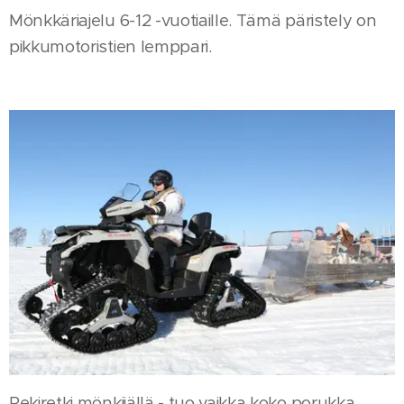
Mönkkäriajelu 6-12 -vuotiaille. Tämä päristely on
pikkumotoristien lemppari.
Rekiretki mönkijällä - tuo vaikka koko porukka