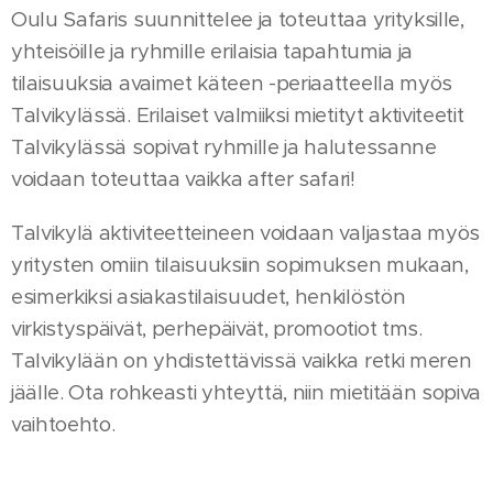
Oulu Safaris suunnittelee ja toteuttaa yrityksille,
yhteisöille ja ryhmille erilaisia tapahtumia ja
tilaisuuksia avaimet käteen -periaatteella myös
Talvikylässä. Erilaiset valmiiksi mietityt aktiviteetit
Talvikylässä sopivat ryhmille ja halutessanne
voidaan toteuttaa vaikka after safari!
Talvikylä aktiviteetteineen voidaan valjastaa myös
yritysten omiin tilaisuuksiin sopimuksen mukaan,
esimerkiksi asiakastilaisuudet, henkilöstön
virkistyspäivät, perhepäivät, promootiot tms.
Talvikylään on yhdistettävissä vaikka retki meren
jäälle. Ota rohkeasti yhteyttä, niin mietitään sopiva
vaihtoehto.