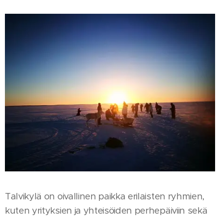
Talvikylä on oivallinen paikka erilaisten ryhmien,
kuten yrityksien ja yhteisöiden perhepäiviin sekä